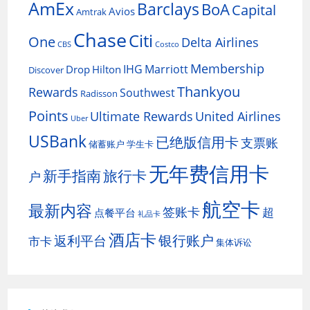
AmEx
Barclays
BoA
Capital
Avios
Amtrak
Chase
Citi
One
Delta Airlines
CBS
Costco
Membership
IHG
Marriott
Drop
Hilton
Discover
Thankyou
Rewards
Southwest
Radisson
Points
Ultimate Rewards
United Airlines
Uber
USBank
已绝版信用卡
支票账
储蓄账户
学生卡
无年费信用卡
新手指南
旅行卡
户
航空卡
最新内容
签账卡
超
点餐平台
礼品卡
酒店卡
银行账户
返利平台
市卡
集体诉讼