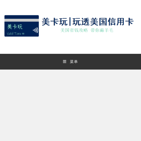
Skip
to
content
菜单