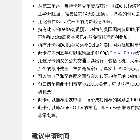
从第二年起，每持卡年交年费后获得一张Delta经
土48州往返，需要提前14天以上预订，两程的时间是3到30天
用此卡在Delta航班上的消费返还20%。
持有此卡的Delta会员预订Delta的美国国内航班
不能和Delta高级会员已有的免费托运福利叠加。
持有此卡的Delta会员乘坐Delta的美国国内航班时享
此卡每四到五年可以报销至多$100的
Global Entry
或
用这张卡购买的公共交通工具出行（包括飞机、火车等
产生的额外费用（主要是食宿），单次上限300美元
可以为自己和至多两名同行亲友购买39美元的Delta S
每日历年用此卡消费至少25000美元，可以获得1000
换机票)。
此卡可以推荐朋友申请，每个成功推荐的奖励是1000
此卡可以薅AmEx Offer的羊毛，即AmEx会推送在
非常划算。
建议申请时间