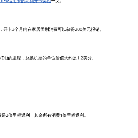
AmEx信用卡的高额开卡奖励
一文。
a里程，开卡3个月内在家居类别消费可以获得200美元报销。
es(DL)的里程，兑换机票的单位价值大约是1.2美分。
消费是2倍里程返利，其余所有消费1倍里程返利。