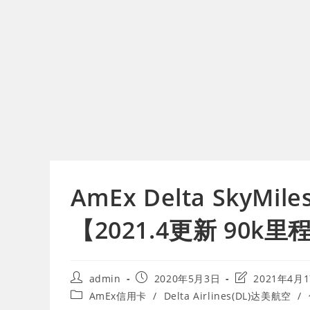
AmEx Delta SkyMi
【2021.4更新 90k
Post
Post
Post
admin
2020年5月3日
2021年4月
author:
published:
last
Post
AmEx信用卡
/
Delta Airlines(DL)达美航空
/
modified:
category: