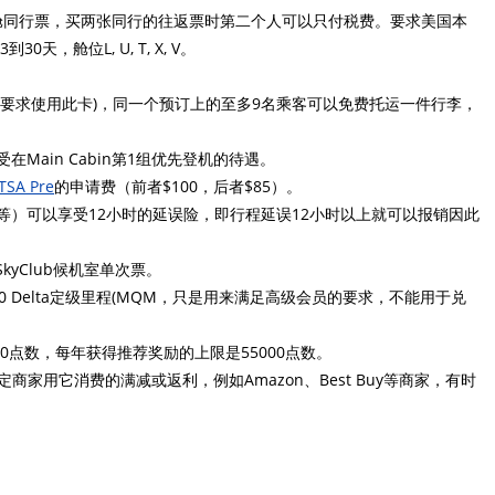
济舱同行票，买两张同行的往返票时第二个人可以只付税费。要求美国本
，舱位L, U, T, X, V。
时(不要求使用此卡)，同一个预订上的至多9名乘客可以免费托运一件行李，
受在Main Cabin第1组优先登机的待遇。
TSA Pre
的申请费（前者$100，后者$85）。
）可以享受12小时的延误险，即行程延误12小时以上就可以报销因此
。
kyClub候机室单次票。
0 Delta定级里程(MQM，只是用来满足高级会员的要求，不能用于兑
0点数，每年获得推荐奖励的上限是55000点数。
指定商家用它消费的满减或返利，例如Amazon、Best Buy等商家，有时