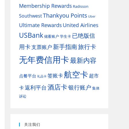
Membership Rewards
Radisson
Thankyou Points
Southwest
Uber
Ultimate Rewards
United Airlines
USBank
已绝版信
储蓄账户
学生卡
新手指南
旅行卡
用卡
支票账户
无年费信用卡
最新内容
航空卡
签账卡
超市
点餐平台
礼品卡
酒店卡
银行账户
返利平台
卡
集体
诉讼
关注我们