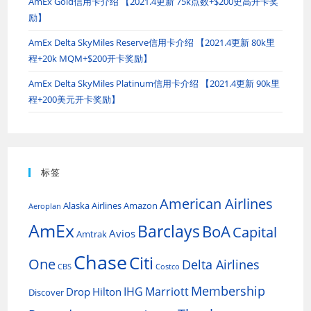
AmEx Gold信用卡介绍 【2021.4更新 75k点数+$200史高开卡奖
励】
AmEx Delta SkyMiles Reserve信用卡介绍 【2021.4更新 80k里
程+20k MQM+$200开卡奖励】
AmEx Delta SkyMiles Platinum信用卡介绍 【2021.4更新 90k里
程+200美元开卡奖励】
标签
American Airlines
Alaska Airlines
Amazon
Aeroplan
AmEx
Barclays
BoA
Capital
Avios
Amtrak
Chase
Citi
One
Delta Airlines
CBS
Costco
Membership
IHG
Marriott
Drop
Hilton
Discover