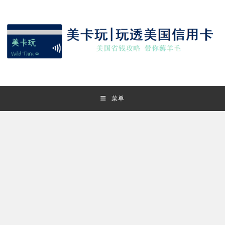
Skip
to
content
菜单