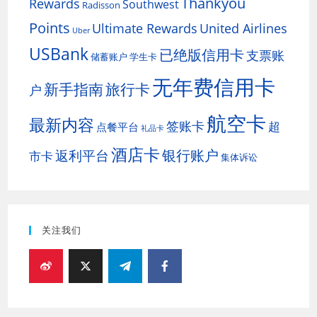
Thankyou
Rewards
Southwest
Radisson
Points
Ultimate Rewards
United Airlines
Uber
USBank
已绝版信用卡
支票账
储蓄账户
学生卡
无年费信用卡
新手指南
旅行卡
户
航空卡
最新内容
签账卡
超
点餐平台
礼品卡
酒店卡
银行账户
返利平台
市卡
集体诉讼
关注我们