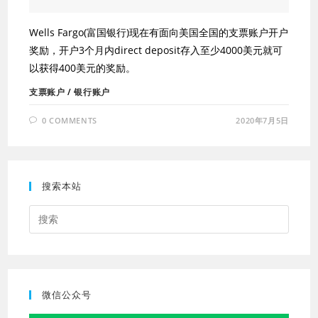
Wells Fargo(富国银行)现在有面向美国全国的支票账户开户
奖励，开户3个月内direct deposit存入至少4000美元就可
以获得400美元的奖励。
支票账户
/
银行账户
0 COMMENTS
2020年7月5日
搜索本站
Press
Escap
to
close
the
微信公众号
searc