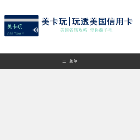
Skip
to
content
菜单