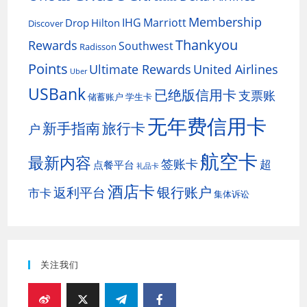
Membership
IHG
Marriott
Drop
Hilton
Discover
Thankyou
Rewards
Southwest
Radisson
Points
Ultimate Rewards
United Airlines
Uber
USBank
已绝版信用卡
支票账
储蓄账户
学生卡
无年费信用卡
新手指南
旅行卡
户
航空卡
最新内容
签账卡
超
点餐平台
礼品卡
酒店卡
银行账户
返利平台
市卡
集体诉讼
关注我们