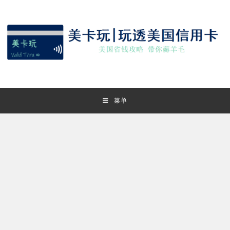
Skip
to
content
菜单