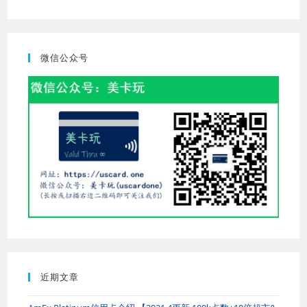
to
close
the
微信公众号
searc
panel.
近期文章