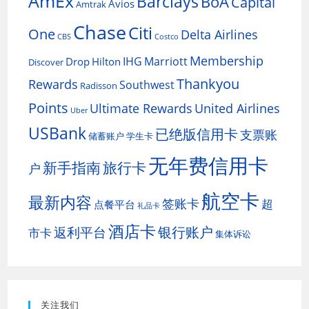
AmEx
Barclays
BoA
Capital
Avios
Amtrak
Chase
Citi
One
Delta Airlines
CBS
Costco
Membership
IHG
Marriott
Drop
Hilton
Discover
Thankyou
Rewards
Southwest
Radisson
Points
Ultimate Rewards
United Airlines
Uber
USBank
已绝版信用卡
支票账
储蓄账户
学生卡
无年费信用卡
新手指南
旅行卡
户
航空卡
最新内容
签账卡
超
点餐平台
礼品卡
酒店卡
银行账户
返利平台
市卡
集体诉讼
关注我们