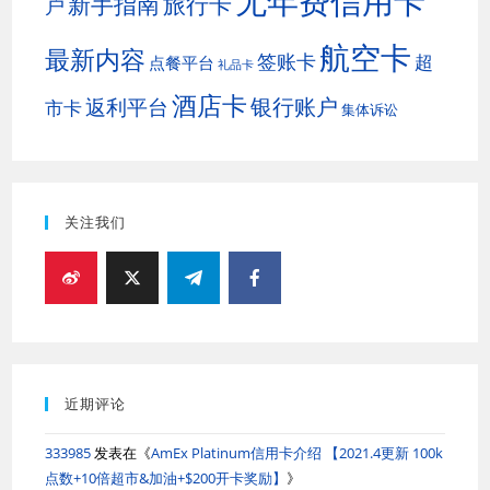
无年费信用卡
新手指南
旅行卡
户
航空卡
最新内容
签账卡
超
点餐平台
礼品卡
酒店卡
银行账户
返利平台
市卡
集体诉讼
关注我们
近期评论
333985
发表在《
AmEx Platinum信用卡介绍 【2021.4更新 100k
点数+10倍超市&加油+$200开卡奖励】
》