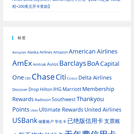
程+200美元开卡奖励】
标签
American Airlines
Alaska Airlines
Amazon
Aeroplan
AmEx
Barclays
BoA
Capital
Avios
Amtrak
Chase
Citi
One
Delta Airlines
CBS
Costco
Membership
IHG
Marriott
Drop
Hilton
Discover
Thankyou
Rewards
Southwest
Radisson
Points
Ultimate Rewards
United Airlines
Uber
USBank
已绝版信用卡
支票账
储蓄账户
学生卡