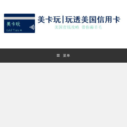
Skip
to
content
菜单