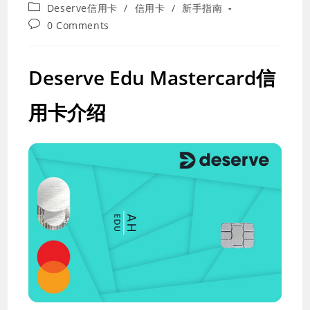
last
Post
Deserve信用卡
/
信用卡
/
新手指南
modified:
category:
Post
0 Comments
comments:
Deserve Edu Mastercard信
用卡介绍