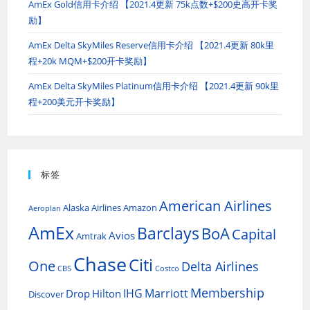
AmEx Gold信用卡介绍 【2021.4更新 75k点数+$200史高开卡奖
励】
AmEx Delta SkyMiles Reserve信用卡介绍 【2021.4更新 80k里
程+20k MQM+$200开卡奖励】
AmEx Delta SkyMiles Platinum信用卡介绍 【2021.4更新 90k里
程+200美元开卡奖励】
标签
American Airlines
Alaska Airlines
Amazon
Aeroplan
AmEx
Barclays
BoA
Capital
Avios
Amtrak
Chase
Citi
One
Delta Airlines
CBS
Costco
Membership
IHG
Marriott
Drop
Hilton
Discover