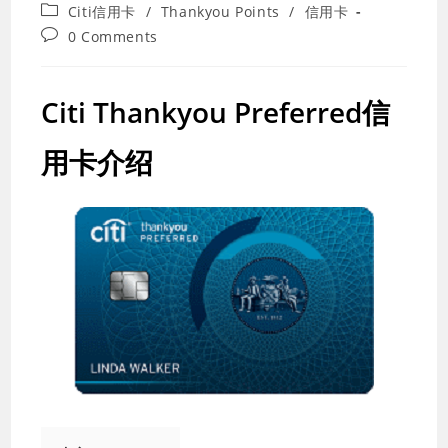
last
Post
Citi信用卡
/
Thankyou Points
/
信用卡
modified:
category:
Post
0 Comments
comments:
Citi Thankyou Preferred信
用卡介绍