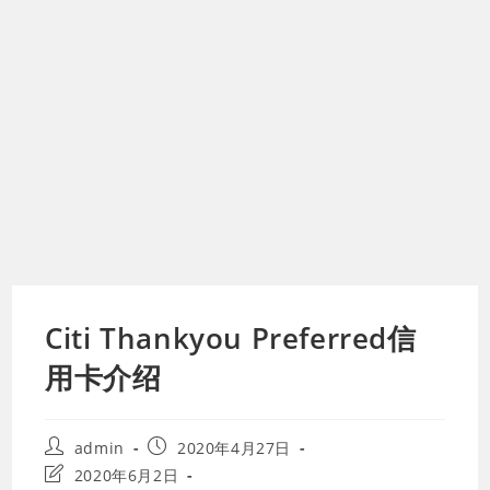
Citi Thankyou Preferred信
用卡介绍
Post
Post
admin
2020年4月27日
author:
published:
Post
2020年6月2日