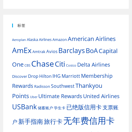
标签
American Airlines
Alaska Airlines
Amazon
Aeroplan
AmEx
Barclays
BoA
Capital
Avios
Amtrak
Chase
Citi
One
Delta Airlines
CBS
Costco
Membership
IHG
Marriott
Drop
Hilton
Discover
Thankyou
Rewards
Southwest
Radisson
Points
Ultimate Rewards
United Airlines
Uber
USBank
已绝版信用卡
支票账
储蓄账户
学生卡
无年费信用卡
新手指南
旅行卡
户