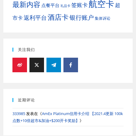
航空卡
最新内容
签账卡
超
点餐平台
礼品卡
酒店卡
银行账户
返利平台
市卡
集体诉讼
关注我们
近期评论
333985
发表在《
AmEx Platinum信用卡介绍 【2021.4更新 100k
点数+10倍超市&加油+$200开卡奖励】
》