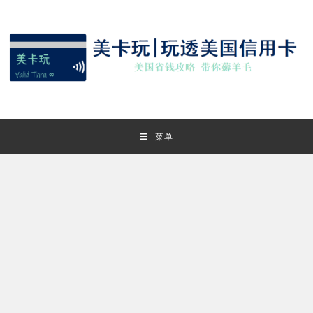
Skip
to
content
菜单