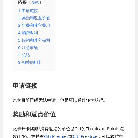
内容
隐藏
1
申请链接
2
奖励和返点价值
3
年费和其它费用
4
消费返利
5
报销和其它福利
6
注意事项
7
总结
8
相关信用卡
申请链接
此卡目前已经无法申请，但是可以通过转卡获得。
奖励和返点价值
此卡开卡奖励/消费返点的单位是Citi的Thankyou Points点
数(TYP)。在持有
Citi Premier
或
Citi Prestige
，可以转航空