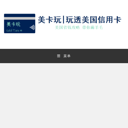
Skip
to
content
菜单