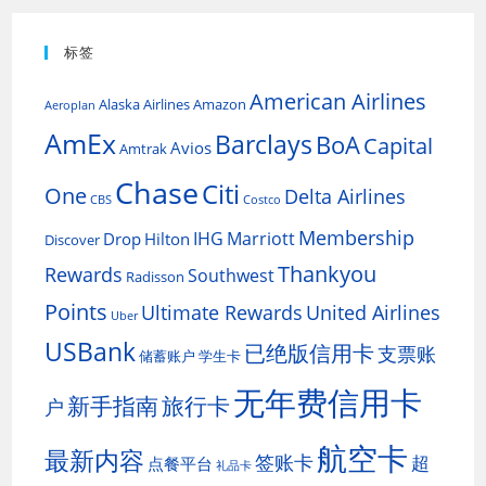
标签
American Airlines
Alaska Airlines
Amazon
Aeroplan
AmEx
Barclays
BoA
Capital
Avios
Amtrak
Chase
Citi
One
Delta Airlines
CBS
Costco
Membership
IHG
Marriott
Drop
Hilton
Discover
Thankyou
Rewards
Southwest
Radisson
Points
Ultimate Rewards
United Airlines
Uber
USBank
已绝版信用卡
支票账
储蓄账户
学生卡
无年费信用卡
新手指南
旅行卡
户
航空卡
最新内容
签账卡
超
点餐平台
礼品卡