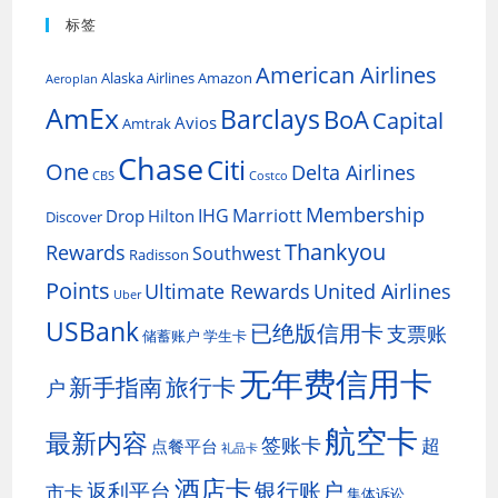
标签
American Airlines
Alaska Airlines
Amazon
Aeroplan
AmEx
Barclays
BoA
Capital
Avios
Amtrak
Chase
Citi
One
Delta Airlines
CBS
Costco
Membership
IHG
Marriott
Drop
Hilton
Discover
Thankyou
Rewards
Southwest
Radisson
Points
Ultimate Rewards
United Airlines
Uber
USBank
已绝版信用卡
支票账
储蓄账户
学生卡
无年费信用卡
新手指南
旅行卡
户
航空卡
最新内容
签账卡
超
点餐平台
礼品卡
酒店卡
银行账户
返利平台
市卡
集体诉讼