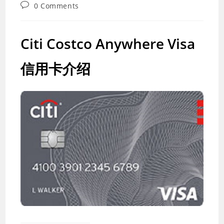
last
category:
Post
0 Comments
modified:
comments:
Citi Costco Anywhere Visa
信用卡介绍