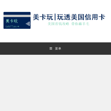
Skip
to
content
菜单