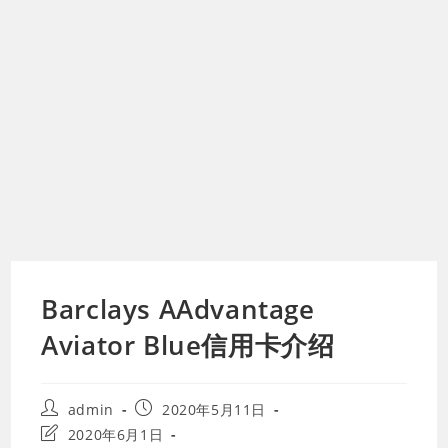
Barclays AAdvantage
Aviator Blue信用卡介绍
Post
Post
admin
2020年5月11日
author:
published:
Post
2020年6月1日