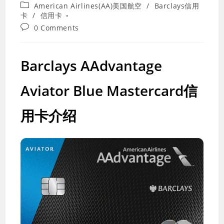
last
Post
American Airlines(AA)美国航空
/
Barclays信用
modified:
category:
卡
/
信用卡
Post
0 Comments
comments:
Barclays AAdvantage
Aviator Blue Mastercard信
用卡介绍