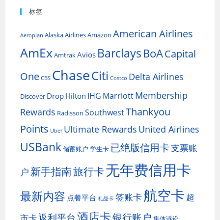
标签
American Airlines
Alaska Airlines
Amazon
Aeroplan
AmEx
Barclays
BoA
Capital
Avios
Amtrak
Chase
Citi
One
Delta Airlines
CBS
Costco
Membership
IHG
Marriott
Drop
Hilton
Discover
Thankyou
Rewards
Southwest
Radisson
Points
Ultimate Rewards
United Airlines
Uber
USBank
已绝版信用卡
支票账
储蓄账户
学生卡
无年费信用卡
新手指南
旅行卡
户
航空卡
最新内容
签账卡
超
点餐平台
礼品卡
酒店卡
银行账户
返利平台
市卡
集体诉讼