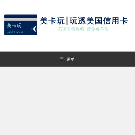
Skip
to
content
菜单