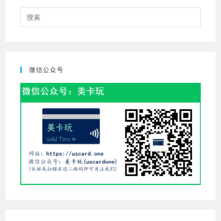
Press
Escap
to
close
the
微信公众号
searc
panel.