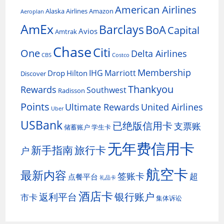
American Airlines
Alaska Airlines
Amazon
Aeroplan
AmEx
Barclays
BoA
Capital
Avios
Amtrak
Chase
Citi
One
Delta Airlines
CBS
Costco
Membership
IHG
Marriott
Drop
Hilton
Discover
Thankyou
Rewards
Southwest
Radisson
Points
Ultimate Rewards
United Airlines
Uber
USBank
已绝版信用卡
支票账
储蓄账户
学生卡
无年费信用卡
新手指南
旅行卡
户
航空卡
最新内容
签账卡
超
点餐平台
礼品卡
酒店卡
银行账户
返利平台
市卡
集体诉讼