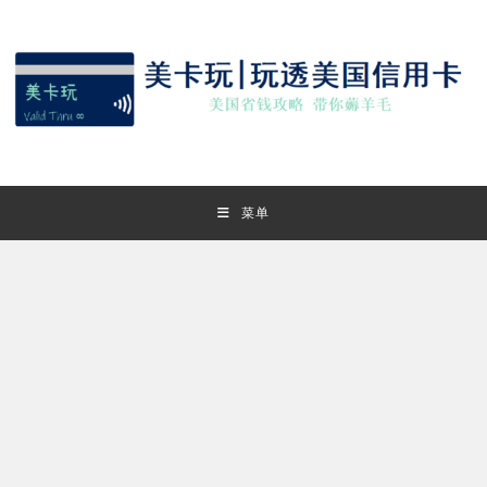
Skip
to
content
菜单